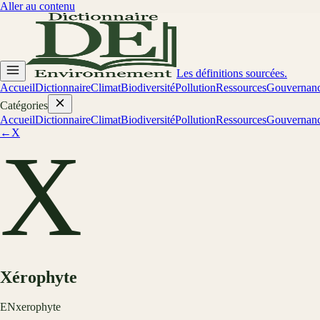
Aller au contenu
Les définitions sourcées.
Accueil
Dictionnaire
Climat
Biodiversité
Pollution
Ressources
Gouvernan
Catégories
Accueil
Dictionnaire
Climat
Biodiversité
Pollution
Ressources
Gouvernan
←
X
X
Xérophyte
EN
xerophyte