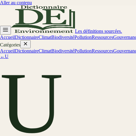
Aller au contenu
Les définitions sourcées.
Accueil
Dictionnaire
Climat
Biodiversité
Pollution
Ressources
Gouvernan
Catégories
Accueil
Dictionnaire
Climat
Biodiversité
Pollution
Ressources
Gouvernan
←
U
U