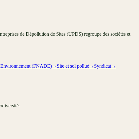
ntreprises de Dépollution de Sites (UPDS) regroupe des sociétés et
de l’Environnement (FNADE)
→
Site et sol pollué
→
Syndicat
→
odiversité.