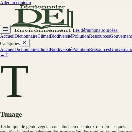
Aller au contenu
Les définitions sourcées.
Accueil
Dictionnaire
Climat
Biodiversité
Pollution
Ressources
Gouvernan
Catégories
Accueil
Dictionnaire
Climat
Biodiversité
Pollution
Ressources
Gouvernan
←
T
T
Tunage
Technique de génie végétal constituée en des pieux derrière lesquels
sont placés horizontalement des troncs et/ou des rondins, complétés par