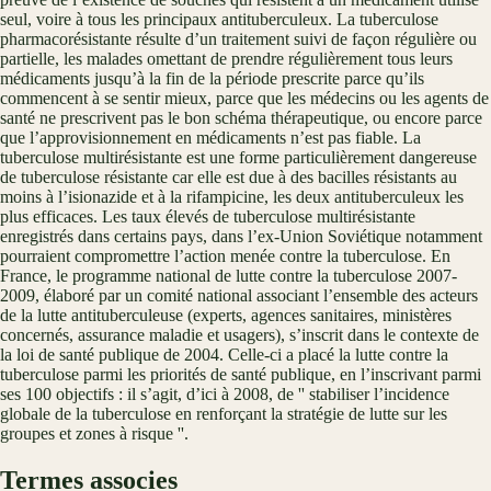
seul, voire à tous les principaux antituberculeux. La tuberculose
pharmacorésistante résulte d’un traitement suivi de façon régulière ou
partielle, les malades omettant de prendre régulièrement tous leurs
médicaments jusqu’à la fin de la période prescrite parce qu’ils
commencent à se sentir mieux, parce que les médecins ou les agents de
santé ne prescrivent pas le bon schéma thérapeutique, ou encore parce
que l’approvisionnement en médicaments n’est pas fiable. La
tuberculose multirésistante est une forme particulièrement dangereuse
de tuberculose résistante car elle est due à des bacilles résistants au
moins à l’isionazide et à la rifampicine, les deux antituberculeux les
plus efficaces. Les taux élevés de tuberculose multirésistante
enregistrés dans certains pays, dans l’ex-Union Soviétique notamment
pourraient compromettre l’action menée contre la tuberculose. En
France, le programme national de lutte contre la tuberculose 2007-
2009, élaboré par un comité national associant l’ensemble des acteurs
de la lutte antituberculeuse (experts, agences sanitaires, ministères
concernés, assurance maladie et usagers), s’inscrit dans le contexte de
la loi de santé publique de 2004. Celle-ci a placé la lutte contre la
tuberculose parmi les priorités de santé publique, en l’inscrivant parmi
ses 100 objectifs : il s’agit, d’ici à 2008, de '' stabiliser l’incidence
globale de la tuberculose en renforçant la stratégie de lutte sur les
groupes et zones à risque ''.
Termes associes