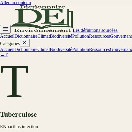
Aller au contenu
Les définitions sourcées.
Accueil
Dictionnaire
Climat
Biodiversité
Pollution
Ressources
Gouvernan
Catégories
Accueil
Dictionnaire
Climat
Biodiversité
Pollution
Ressources
Gouvernan
←
T
T
Tuberculose
EN
bacillus infection