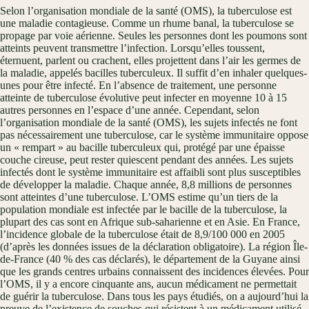
Selon l’organisation mondiale de la santé (OMS), la tuberculose est
une maladie contagieuse. Comme un rhume banal, la tuberculose se
propage par voie aérienne. Seules les personnes dont les poumons sont
atteints peuvent transmettre l’infection. Lorsqu’elles toussent,
éternuent, parlent ou crachent, elles projettent dans l’air les germes de
la maladie, appelés bacilles tuberculeux. Il suffit d’en inhaler quelques-
unes pour être infecté. En l’absence de traitement, une personne
atteinte de tuberculose évolutive peut infecter en moyenne 10 à 15
autres personnes en l’espace d’une année. Cependant, selon
l’organisation mondiale de la santé (OMS), les sujets infectés ne font
pas nécessairement une tuberculose, car le système immunitaire oppose
un « rempart » au bacille tuberculeux qui, protégé par une épaisse
couche cireuse, peut rester quiescent pendant des années. Les sujets
infectés dont le système immunitaire est affaibli sont plus susceptibles
de développer la maladie. Chaque année, 8,8 millions de personnes
sont atteintes d’une tuberculose. L’OMS estime qu’un tiers de la
population mondiale est infectée par le bacille de la tuberculose, la
plupart des cas sont en Afrique sub-saharienne et en Asie. En France,
l’incidence globale de la tuberculose était de 8,9/100 000 en 2005
(d’après les données issues de la déclaration obligatoire). La région Île-
de-France (40 % des cas déclarés), le département de la Guyane ainsi
que les grands centres urbains connaissent des incidences élevées. Pour
l’OMS, il y a encore cinquante ans, aucun médicament ne permettait
de guérir la tuberculose. Dans tous les pays étudiés, on a aujourd’hui la
preuve de l’existence de souches qui résistent à un médicament utilisé