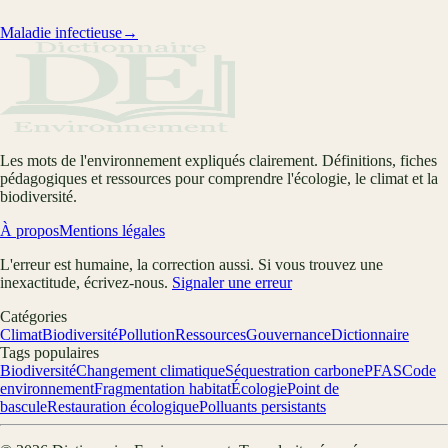
Maladie infectieuse
→
Les mots de l'environnement expliqués clairement. Définitions, fiches
pédagogiques et ressources pour comprendre l'écologie, le climat et la
biodiversité.
À propos
Mentions légales
L'erreur est humaine, la correction aussi. Si vous trouvez une
inexactitude, écrivez-nous.
Signaler une erreur
Catégories
Climat
Biodiversité
Pollution
Ressources
Gouvernance
Dictionnaire
Tags populaires
Biodiversité
Changement climatique
Séquestration carbone
PFAS
Code
environnement
Fragmentation habitat
Écologie
Point de
bascule
Restauration écologique
Polluants persistants