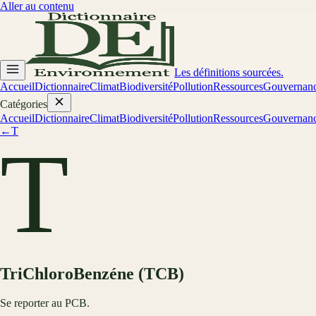
Aller au contenu
Les définitions sourcées.
Accueil
Dictionnaire
Climat
Biodiversité
Pollution
Ressources
Gouvernan
Catégories
Accueil
Dictionnaire
Climat
Biodiversité
Pollution
Ressources
Gouvernan
←
T
T
TriChloroBenzéne (TCB)
Se reporter au PCB.