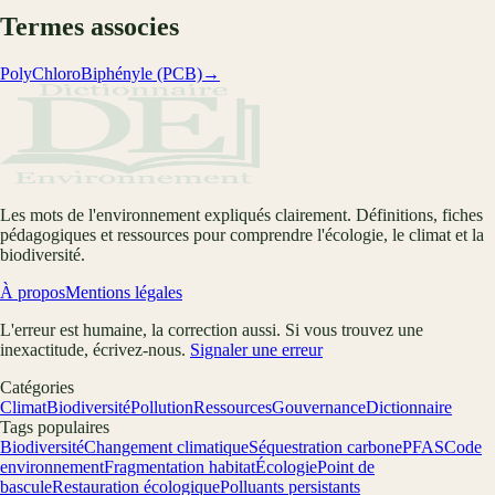
Termes associes
PolyChloroBiphényle (PCB)
→
Les mots de l'environnement expliqués clairement. Définitions, fiches
pédagogiques et ressources pour comprendre l'écologie, le climat et la
biodiversité.
À propos
Mentions légales
L'erreur est humaine, la correction aussi. Si vous trouvez une
inexactitude, écrivez-nous.
Signaler une erreur
Catégories
Climat
Biodiversité
Pollution
Ressources
Gouvernance
Dictionnaire
Tags populaires
Biodiversité
Changement climatique
Séquestration carbone
PFAS
Code
environnement
Fragmentation habitat
Écologie
Point de
bascule
Restauration écologique
Polluants persistants