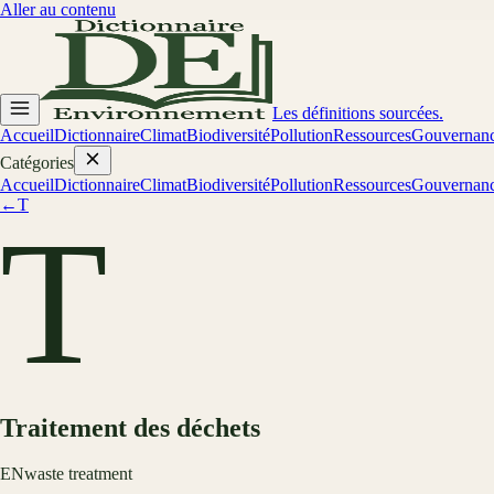
Aller au contenu
Les définitions sourcées.
Accueil
Dictionnaire
Climat
Biodiversité
Pollution
Ressources
Gouvernan
Catégories
Accueil
Dictionnaire
Climat
Biodiversité
Pollution
Ressources
Gouvernan
←
T
T
Traitement des déchets
EN
waste treatment