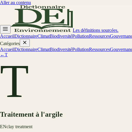
Aller au contenu
Les définitions sourcées.
Accueil
Dictionnaire
Climat
Biodiversité
Pollution
Ressources
Gouvernan
Catégories
Accueil
Dictionnaire
Climat
Biodiversité
Pollution
Ressources
Gouvernan
←
T
T
Traitement à l'argile
EN
clay treatment