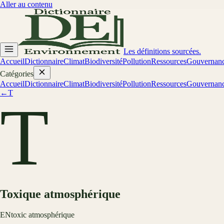
Aller au contenu
Les définitions sourcées.
Accueil
Dictionnaire
Climat
Biodiversité
Pollution
Ressources
Gouvernan
Catégories
Accueil
Dictionnaire
Climat
Biodiversité
Pollution
Ressources
Gouvernan
←
T
T
Toxique atmosphérique
EN
toxic atmosphérique