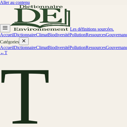
Aller au contenu
Les définitions sourcées.
Accueil
Dictionnaire
Climat
Biodiversité
Pollution
Ressources
Gouvernan
Catégories
Accueil
Dictionnaire
Climat
Biodiversité
Pollution
Ressources
Gouvernan
←
T
T