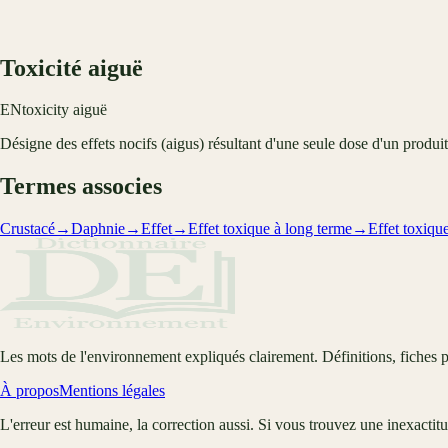
Toxicité aiguë
EN
toxicity aiguë
Désigne des effets nocifs (aigus) résultant d'une seule dose d'un produit
Termes associes
Crustacé
→
Daphnie
→
Effet
→
Effet toxique à long terme
→
Effet toxiqu
Les mots de l'environnement expliqués clairement. Définitions, fiches p
À propos
Mentions légales
L'erreur est humaine, la correction aussi. Si vous trouvez une inexactit