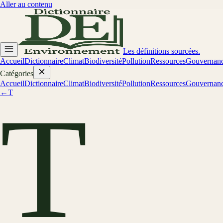
Aller au contenu
Les définitions sourcées.
Accueil
Dictionnaire
Climat
Biodiversité
Pollution
Ressources
Gouvernan
Catégories
Accueil
Dictionnaire
Climat
Biodiversité
Pollution
Ressources
Gouvernan
←
T
T