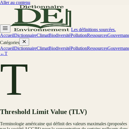
Aller au contenu
Les définitions sourcées.
Accueil
Dictionnaire
Climat
Biodiversité
Pollution
Ressources
Gouvernan
Catégories
Accueil
Dictionnaire
Climat
Biodiversité
Pollution
Ressources
Gouvernan
←
T
T
Threshold Limit Value (TLV)
Terminologie américaine qui définit des valeurs maximales (proposées
par la société ACGIH) pour la concentration de certains polluants dans