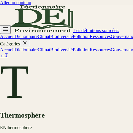
Aller au contenu
Les définitions sourcées.
Accueil
Dictionnaire
Climat
Biodiversité
Pollution
Ressources
Gouvernan
Catégories
Accueil
Dictionnaire
Climat
Biodiversité
Pollution
Ressources
Gouvernan
←
T
T
Thermosphère
EN
thermosphere