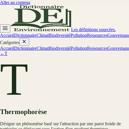
Aller au contenu
Les définitions sourcées.
Accueil
Dictionnaire
Climat
Biodiversité
Pollution
Ressources
Gouvernan
Catégories
Accueil
Dictionnaire
Climat
Biodiversité
Pollution
Ressources
Gouvernan
←
T
T
Thermophorèse
Désigne un phénomène basé sur l'attraction par une paroi froide de
particules se déplaçant sous l'action d'un gradient thermique.