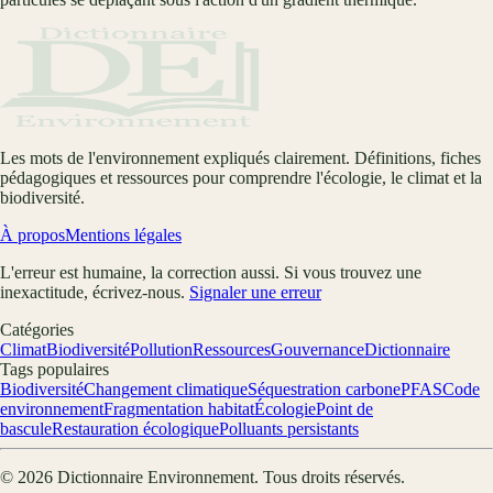
Les mots de l'environnement expliqués clairement. Définitions, fiches
pédagogiques et ressources pour comprendre l'écologie, le climat et la
biodiversité.
À propos
Mentions légales
L'erreur est humaine, la correction aussi. Si vous trouvez une
inexactitude, écrivez-nous.
Signaler une erreur
Catégories
Climat
Biodiversité
Pollution
Ressources
Gouvernance
Dictionnaire
Tags populaires
Biodiversité
Changement climatique
Séquestration carbone
PFAS
Code
environnement
Fragmentation habitat
Écologie
Point de
bascule
Restauration écologique
Polluants persistants
©
2026
Dictionnaire Environnement
. Tous droits réservés.