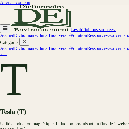
Aller au contenu
Les définitions sourcées.
Accueil
Dictionnaire
Climat
Biodiversité
Pollution
Ressources
Gouvernan
Catégories
Accueil
Dictionnaire
Climat
Biodiversité
Pollution
Ressources
Gouvernan
←
T
T
Tesla (T)
Unité d'induction magnétique. Induction produisant un flux de 1 weber
à travers 1 m2.