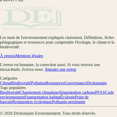
Les mots de l'environnement expliqués clairement. Définitions, fiches
pédagogiques et ressources pour comprendre l'écologie, le climat et la
biodiversité.
À propos
Mentions légales
L'erreur est humaine, la correction aussi. Si vous trouvez une
inexactitude, écrivez-nous.
Signaler une erreur
Catégories
Climat
Biodiversité
Pollution
Ressources
Gouvernance
Dictionnaire
Tags populaires
Biodiversité
Changement climatique
Séquestration carbone
PFAS
Code
environnement
Fragmentation habitat
Écologie
Point de
bascule
Restauration écologique
Polluants persistants
©
2026
Dictionnaire Environnement
. Tous droits réservés.