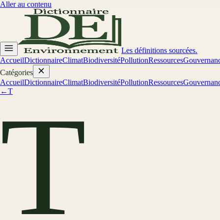
Aller au contenu
Les définitions sourcées.
Accueil
Dictionnaire
Climat
Biodiversité
Pollution
Ressources
Gouvernan
Catégories
Accueil
Dictionnaire
Climat
Biodiversité
Pollution
Ressources
Gouvernan
←
T
T