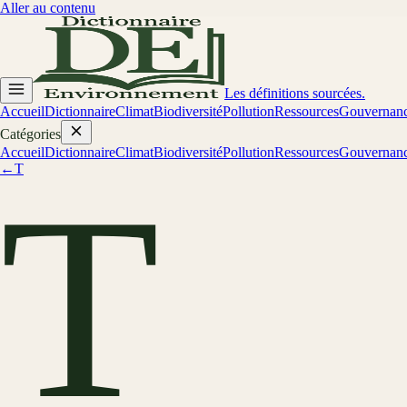
Aller au contenu
Les définitions sourcées.
Accueil
Dictionnaire
Climat
Biodiversité
Pollution
Ressources
Gouvernan
Catégories
Accueil
Dictionnaire
Climat
Biodiversité
Pollution
Ressources
Gouvernan
←
T
T