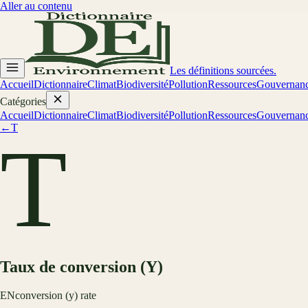
Aller au contenu
Les définitions sourcées.
Accueil
Dictionnaire
Climat
Biodiversité
Pollution
Ressources
Gouvernan
Catégories
Accueil
Dictionnaire
Climat
Biodiversité
Pollution
Ressources
Gouvernan
←
T
T
Taux de conversion (Y)
EN
conversion (y) rate