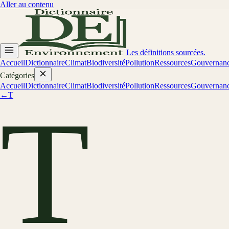
Aller au contenu
Les définitions sourcées.
Accueil
Dictionnaire
Climat
Biodiversité
Pollution
Ressources
Gouvernan
Catégories
Accueil
Dictionnaire
Climat
Biodiversité
Pollution
Ressources
Gouvernan
←
T
T