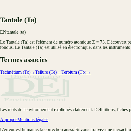
Tantale (Ta)
EN
tantale (ta)
Le Tantale (Ta) est l'élément de numéro atomique Z = 73. Découvert par
fondus. Le Tantale (Ta) est utilisé en électronique, dans les instrument
Termes associes
Technétium (Tc)
→
Tellure (Te)
→
Terbium (Tb)
→
Les mots de l'environnement expliqués clairement. Définitions, fiches p
À propos
Mentions légales
L'erreur est humaine, la correction aussi. Si vous trouvez une inexactit