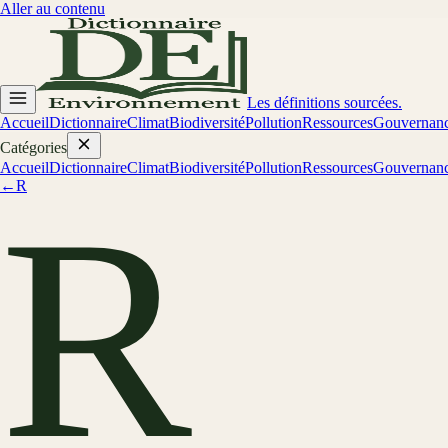
Aller au contenu
Les définitions sourcées.
Accueil
Dictionnaire
Climat
Biodiversité
Pollution
Ressources
Gouvernan
Catégories
Accueil
Dictionnaire
Climat
Biodiversité
Pollution
Ressources
Gouvernan
←
R
R