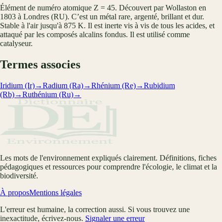
Élément de numéro atomique Z = 45. Découvert par Wollaston en
1803 à Londres (RU). C’est un métal rare, argenté, brillant et dur.
Stable à l'air jusqu'à 875 K. Il est inerte vis à vis de tous les acides, et
attaqué par les composés alcalins fondus. Il est utilisé comme
catalyseur.
Termes associes
Iridium (Ir)
→
Radium (Ra)
→
Rhénium (Re)
→
Rubidium
(Rb)
→
Ruthénium (Ru)
→
Les mots de l'environnement expliqués clairement. Définitions, fiches
pédagogiques et ressources pour comprendre l'écologie, le climat et la
biodiversité.
À propos
Mentions légales
L'erreur est humaine, la correction aussi. Si vous trouvez une
inexactitude, écrivez-nous.
Signaler une erreur