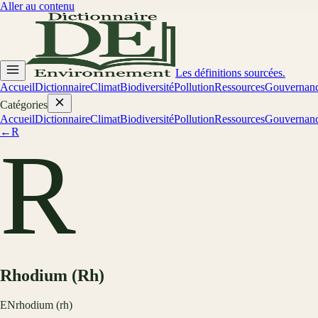
Aller au contenu
Les définitions sourcées.
Accueil
Dictionnaire
Climat
Biodiversité
Pollution
Ressources
Gouvernan
Catégories
Accueil
Dictionnaire
Climat
Biodiversité
Pollution
Ressources
Gouvernan
←
R
R
Rhodium (Rh)
EN
rhodium (rh)