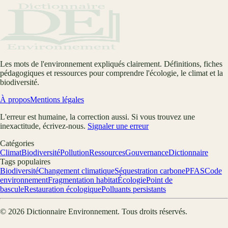
Les mots de l'environnement expliqués clairement. Définitions, fiches
pédagogiques et ressources pour comprendre l'écologie, le climat et la
biodiversité.
À propos
Mentions légales
L'erreur est humaine, la correction aussi. Si vous trouvez une
inexactitude, écrivez-nous.
Signaler une erreur
Catégories
Climat
Biodiversité
Pollution
Ressources
Gouvernance
Dictionnaire
Tags populaires
Biodiversité
Changement climatique
Séquestration carbone
PFAS
Code
environnement
Fragmentation habitat
Écologie
Point de
bascule
Restauration écologique
Polluants persistants
©
2026
Dictionnaire Environnement
. Tous droits réservés.