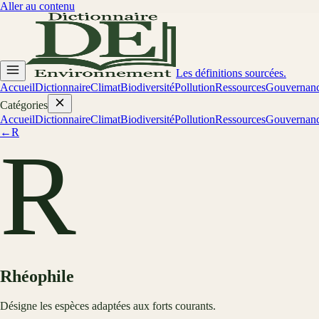
Aller au contenu
Les définitions sourcées.
Accueil
Dictionnaire
Climat
Biodiversité
Pollution
Ressources
Gouvernan
Catégories
Accueil
Dictionnaire
Climat
Biodiversité
Pollution
Ressources
Gouvernan
←
R
R
Rhéophile
Désigne les espèces adaptées aux forts courants.