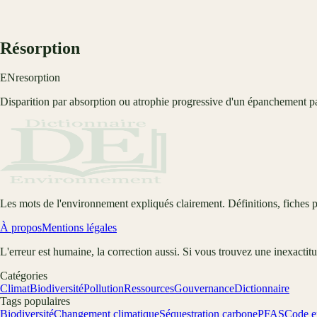
Résorption
EN
resorption
Disparition par absorption ou atrophie progressive d'un épanchement pa
Les mots de l'environnement expliqués clairement. Définitions, fiches p
À propos
Mentions légales
L'erreur est humaine, la correction aussi. Si vous trouvez une inexactit
Catégories
Climat
Biodiversité
Pollution
Ressources
Gouvernance
Dictionnaire
Tags populaires
Biodiversité
Changement climatique
Séquestration carbone
PFAS
Code e