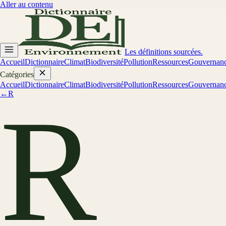
Aller au contenu
Les définitions sourcées.
Accueil
Dictionnaire
Climat
Biodiversité
Pollution
Ressources
Gouvernan
Catégories
Accueil
Dictionnaire
Climat
Biodiversité
Pollution
Ressources
Gouvernan
←
R
R