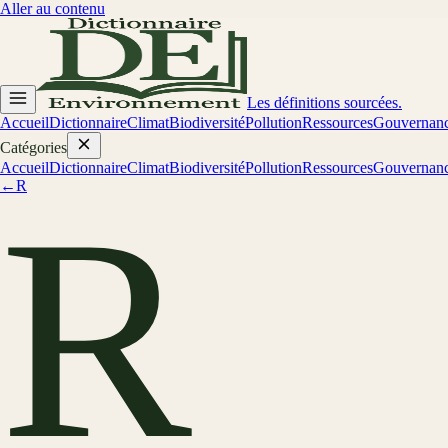
Aller au contenu
Les définitions sourcées.
Accueil
Dictionnaire
Climat
Biodiversité
Pollution
Ressources
Gouvernan
Catégories
Accueil
Dictionnaire
Climat
Biodiversité
Pollution
Ressources
Gouvernan
←
R
R