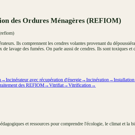
ation des Ordures Ménagères (REFIOM)
(refiom)
nérateurs. Ils comprennent les cendres volantes provenant du dépoussiéra
x de lavage des fumées. On parle aussi de cendres. Ils sont toxiques et d
n
→
Incinérateur avec récupération d'énergie
→
Incinération
→
Installati
raitement des REFIOM
→
Vitrifiat
→
Vitrification
→
édagogiques et ressources pour comprendre l'écologie, le climat et la bi