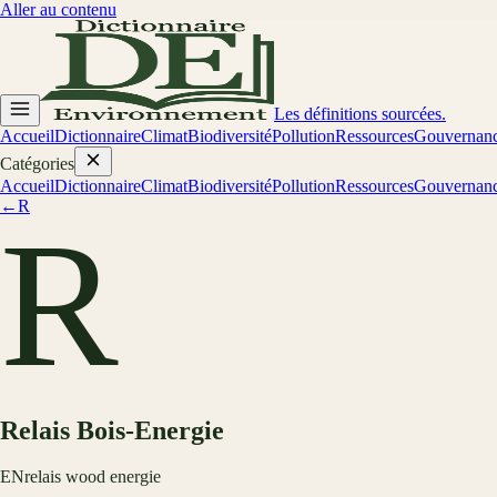
Aller au contenu
Les définitions sourcées.
Accueil
Dictionnaire
Climat
Biodiversité
Pollution
Ressources
Gouvernan
Catégories
Accueil
Dictionnaire
Climat
Biodiversité
Pollution
Ressources
Gouvernan
←
R
R
Relais Bois-Energie
EN
relais wood energie