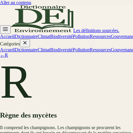
Aller au contenu
Les définitions sourcées.
Accueil
Dictionnaire
Climat
Biodiversité
Pollution
Ressources
Gouvernan
Catégories
Accueil
Dictionnaire
Climat
Biodiversité
Pollution
Ressources
Gouvernan
←
R
R
Règne des mycètes
Il comprend les champignons. Les champignons se procurent les
nutriments dont ils ont besoin en décomposant de la matière organique