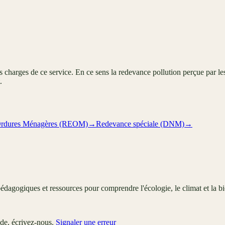
harges de ce service. En ce sens la redevance pollution perçue par les
.
Ordures Ménagères (REOM)
→
Redevance spéciale (DNM)
→
édagogiques et ressources pour comprendre l'écologie, le climat et la bi
ude, écrivez-nous.
Signaler une erreur