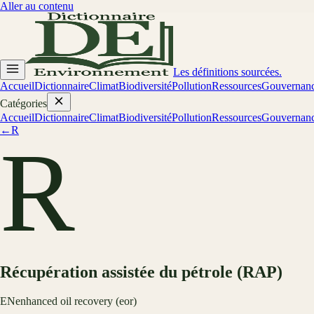
Aller au contenu
Les définitions sourcées.
Accueil
Dictionnaire
Climat
Biodiversité
Pollution
Ressources
Gouvernan
Catégories
Accueil
Dictionnaire
Climat
Biodiversité
Pollution
Ressources
Gouvernan
←
R
R
Récupération assistée du pétrole (RAP)
EN
enhanced oil recovery (eor)