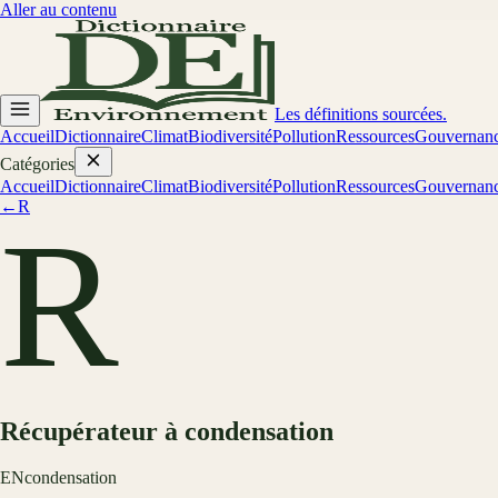
Aller au contenu
Les définitions sourcées.
Accueil
Dictionnaire
Climat
Biodiversité
Pollution
Ressources
Gouvernan
Catégories
Accueil
Dictionnaire
Climat
Biodiversité
Pollution
Ressources
Gouvernan
←
R
R
Récupérateur à condensation
EN
condensation