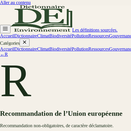
Aller au contenu
Les définitions sourcées.
Accueil
Dictionnaire
Climat
Biodiversité
Pollution
Ressources
Gouvernan
Catégories
Accueil
Dictionnaire
Climat
Biodiversité
Pollution
Ressources
Gouvernan
←
R
R
Recommandation de l’Union européenne
Recommandation non-obligatoires, de caractère déclamatoire.