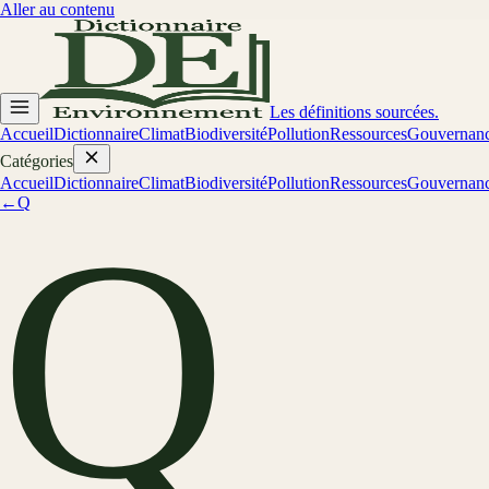
Aller au contenu
Les définitions sourcées.
Accueil
Dictionnaire
Climat
Biodiversité
Pollution
Ressources
Gouvernan
Catégories
Accueil
Dictionnaire
Climat
Biodiversité
Pollution
Ressources
Gouvernan
←
Q
Q