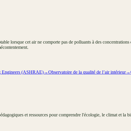
table lorsque cet air ne comporte pas de polluants à des concentrations d
mécontentement.
ing Engineers (ASHRAE)
→
Observatoire de la qualité de l’air intérieur
→
édagogiques et ressources pour comprendre l'écologie, le climat et la bi