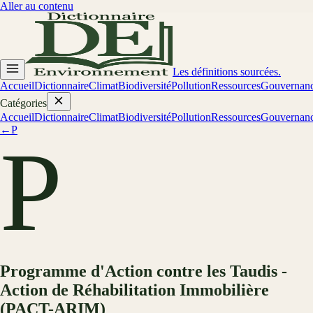
Aller au contenu
Les définitions sourcées.
Accueil
Dictionnaire
Climat
Biodiversité
Pollution
Ressources
Gouvernan
Catégories
Accueil
Dictionnaire
Climat
Biodiversité
Pollution
Ressources
Gouvernan
←
P
P
Programme d'Action contre les Taudis -
Action de Réhabilitation Immobilière
(PACT-ARIM)