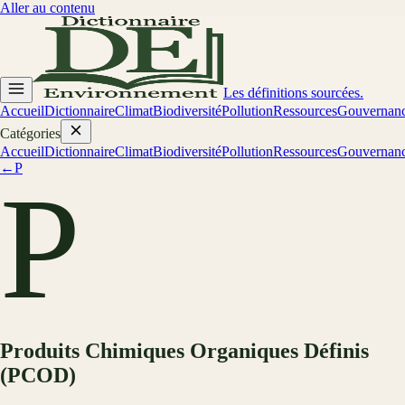
Aller au contenu
Les définitions sourcées.
Accueil
Dictionnaire
Climat
Biodiversité
Pollution
Ressources
Gouvernan
Catégories
Accueil
Dictionnaire
Climat
Biodiversité
Pollution
Ressources
Gouvernan
←
P
P
Produits Chimiques Organiques Définis
(PCOD)