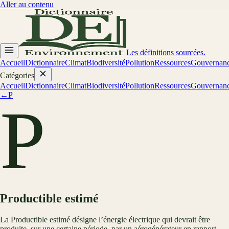
Aller au contenu
Les définitions sourcées.
Accueil
Dictionnaire
Climat
Biodiversité
Pollution
Ressources
Gouvernan
Catégories
Accueil
Dictionnaire
Climat
Biodiversité
Pollution
Ressources
Gouvernan
←
P
P
Productible estimé
La Productible estimé désigne l’énergie électrique qui devrait être
produite, sur une certaine période, par un aérogénérateur en rapport