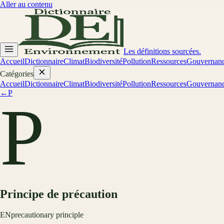
Aller au contenu
Les définitions sourcées.
Accueil
Dictionnaire
Climat
Biodiversité
Pollution
Ressources
Gouvernan
Catégories
Accueil
Dictionnaire
Climat
Biodiversité
Pollution
Ressources
Gouvernan
←
P
P
Principe de précaution
EN
precautionary principle