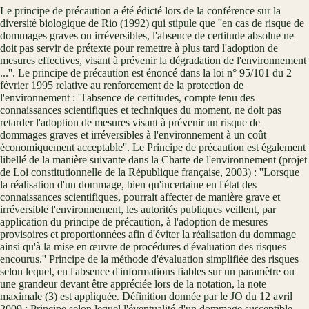
Le principe de précaution a été édicté lors de la conférence sur la
diversité biologique de Rio (1992) qui stipule que ''en cas de risque de
dommages graves ou irréversibles, l'absence de certitude absolue ne
doit pas servir de prétexte pour remettre à plus tard l'adoption de
mesures effectives, visant à prévenir la dégradation de l'environnement
...''. Le principe de précaution est énoncé dans la loi n° 95/101 du 2
février 1995 relative au renforcement de la protection de
l'environnement : ''l'absence de certitudes, compte tenu des
connaissances scientifiques et techniques du moment, ne doit pas
retarder l'adoption de mesures visant à prévenir un risque de
dommages graves et irréversibles à l'environnement à un coût
économiquement acceptable''. Le Principe de précaution est également
libellé de la manière suivante dans la Charte de l'environnement (projet
de Loi constitutionnelle de la République française, 2003) : ''Lorsque
la réalisation d'un dommage, bien qu'incertaine en l'état des
connaissances scientifiques, pourrait affecter de manière grave et
irréversible l'environnement, les autorités publiques veillent, par
application du principe de précaution, à l'adoption de mesures
provisoires et proportionnées afin d'éviter la réalisation du dommage
ainsi qu'à la mise en œuvre de procédures d'évaluation des risques
encourus.'' Principe de la méthode d'évaluation simplifiée des risques
selon lequel, en l'absence d'informations fiables sur un paramètre ou
une grandeur devant être appréciée lors de la notation, la note
maximale (3) est appliquée. Définition donnée par le JO du 12 avril
2009 : Principe selon lequel l'éventualité d'un dommage susceptible