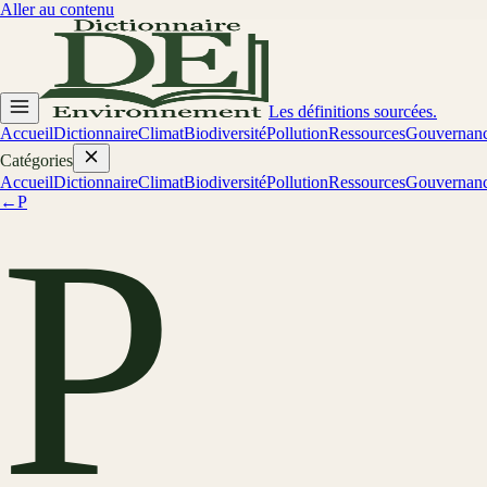
Aller au contenu
Les définitions sourcées.
Accueil
Dictionnaire
Climat
Biodiversité
Pollution
Ressources
Gouvernan
Catégories
Accueil
Dictionnaire
Climat
Biodiversité
Pollution
Ressources
Gouvernan
←
P
P