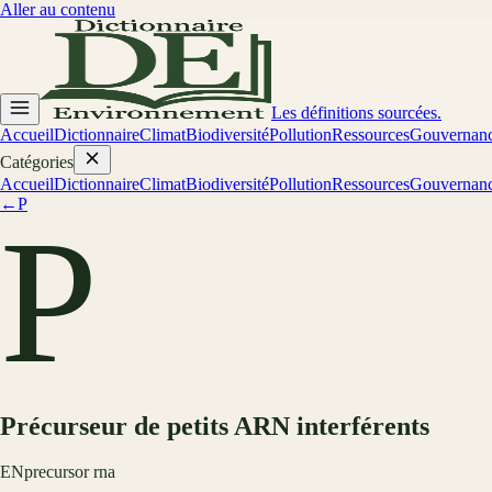
Aller au contenu
Les définitions sourcées.
Accueil
Dictionnaire
Climat
Biodiversité
Pollution
Ressources
Gouvernan
Catégories
Accueil
Dictionnaire
Climat
Biodiversité
Pollution
Ressources
Gouvernan
←
P
P
Précurseur de petits ARN interférents
EN
precursor rna