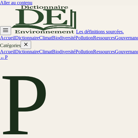
Aller au contenu
Les définitions sourcées.
Accueil
Dictionnaire
Climat
Biodiversité
Pollution
Ressources
Gouvernan
Catégories
Accueil
Dictionnaire
Climat
Biodiversité
Pollution
Ressources
Gouvernan
←
P
P