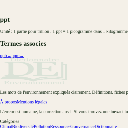
ppt
Unité : 1 partie pour trillion . 1 ppt = 1 picogramme dans 1 kilogramme
Termes associes
ppb
→
ppm
→
Les mots de l'environnement expliqués clairement. Définitions, fiches p
À propos
Mentions légales
L'erreur est humaine, la correction aussi. Si vous trouvez une inexactit
Catégories
Climat
Biodiversité
Pollution
Ressources
Gouvernance
Dictionnaire