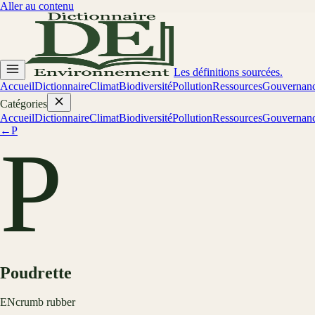
Aller au contenu
Les définitions sourcées.
Accueil
Dictionnaire
Climat
Biodiversité
Pollution
Ressources
Gouvernan
Catégories
Accueil
Dictionnaire
Climat
Biodiversité
Pollution
Ressources
Gouvernan
←
P
P
Poudrette
EN
crumb rubber