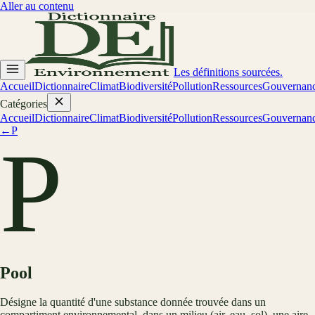
Aller au contenu
Les définitions sourcées.
Accueil
Dictionnaire
Climat
Biodiversité
Pollution
Ressources
Gouvernan
Catégories
Accueil
Dictionnaire
Climat
Biodiversité
Pollution
Ressources
Gouvernan
←
P
P
Pool
Désigne la quantité d'une substance donnée trouvée dans un
compartiment environnemental, dans un milieu (air, eau, sol), une aire