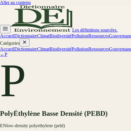
Aller au contenu
Les définitions sourcées.
Accueil
Dictionnaire
Climat
Biodiversité
Pollution
Ressources
Gouvernan
Catégories
Accueil
Dictionnaire
Climat
Biodiversité
Pollution
Ressources
Gouvernan
←
P
P
PolyÉthylène Basse Densité (PEBD)
EN
low-density polyethylene (peld)