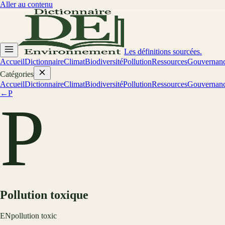
Aller au contenu
Les définitions sourcées.
Accueil
Dictionnaire
Climat
Biodiversité
Pollution
Ressources
Gouvernan
Catégories
Accueil
Dictionnaire
Climat
Biodiversité
Pollution
Ressources
Gouvernan
←
P
P
Pollution toxique
EN
pollution toxic