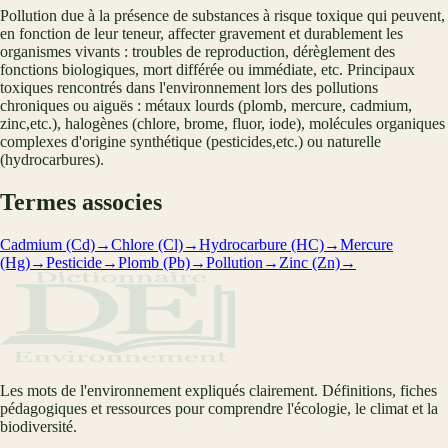
Pollution due à la présence de substances à risque toxique qui peuvent,
en fonction de leur teneur, affecter gravement et durablement les
organismes vivants : troubles de reproduction, dérèglement des
fonctions biologiques, mort différée ou immédiate, etc. Principaux
toxiques rencontrés dans l'environnement lors des pollutions
chroniques ou aiguës : métaux lourds (plomb, mercure, cadmium,
zinc,etc.), halogènes (chlore, brome, fluor, iode), molécules organiques
complexes d'origine synthétique (pesticides,etc.) ou naturelle
(hydrocarbures).
Termes associes
Cadmium (Cd)
→
Chlore (Cl)
→
Hydrocarbure (HC)
→
Mercure
(Hg)
→
Pesticide
→
Plomb (Pb)
→
Pollution
→
Zinc (Zn)
→
Les mots de l'environnement expliqués clairement. Définitions, fiches
pédagogiques et ressources pour comprendre l'écologie, le climat et la
biodiversité.