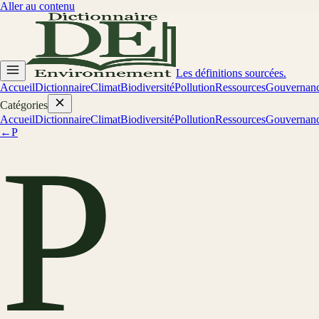
Aller au contenu
Les définitions sourcées.
Accueil
Dictionnaire
Climat
Biodiversité
Pollution
Ressources
Gouvernan
Catégories
Accueil
Dictionnaire
Climat
Biodiversité
Pollution
Ressources
Gouvernan
←
P
P