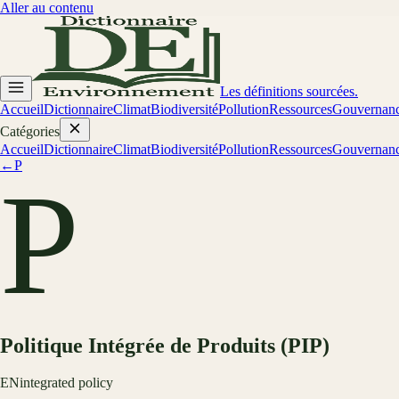
Aller au contenu
Les définitions sourcées.
Accueil
Dictionnaire
Climat
Biodiversité
Pollution
Ressources
Gouvernan
Catégories
Accueil
Dictionnaire
Climat
Biodiversité
Pollution
Ressources
Gouvernan
←
P
P
Politique Intégrée de Produits (PIP)
EN
integrated policy