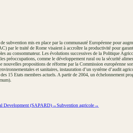
de subvention mis en place par la communauté Européenne pour augment
) par le traité de Rome visaient à accroître la productivité pour garanti
nables au consommateur. Les évolutions successives de la Politique Agr
les préoccupations, comme le développement rural ou la sécurité aliment
de nouvelles propositions de réforme par la Commission européenne son
environnementales et sanitaires, instauration d’un système d’audit agric
rs des 15 Etats membres actuels. A partir de 2004, un échelonnement pro
imum).
ural Development (SAPARD)
→
Subvention agricole
→