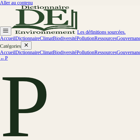
Aller au contenu
Les définitions sourcées.
Accueil
Dictionnaire
Climat
Biodiversité
Pollution
Ressources
Gouvernan
Catégories
Accueil
Dictionnaire
Climat
Biodiversité
Pollution
Ressources
Gouvernan
←
P
P