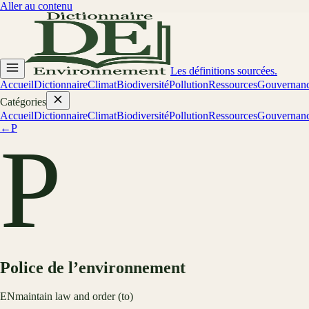
Aller au contenu
Les définitions sourcées.
Accueil
Dictionnaire
Climat
Biodiversité
Pollution
Ressources
Gouvernan
Catégories
Accueil
Dictionnaire
Climat
Biodiversité
Pollution
Ressources
Gouvernan
←
P
P
Police de l’environnement
EN
maintain law and order (to)