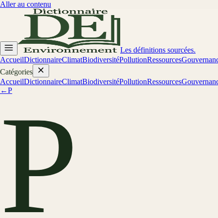
Aller au contenu
Les définitions sourcées.
Accueil
Dictionnaire
Climat
Biodiversité
Pollution
Ressources
Gouvernan
Catégories
Accueil
Dictionnaire
Climat
Biodiversité
Pollution
Ressources
Gouvernan
←
P
P