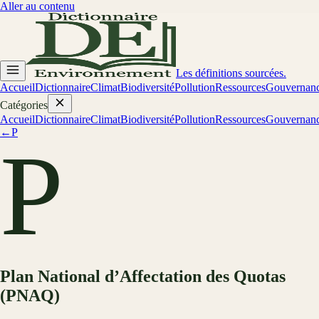
Aller au contenu
Les définitions sourcées.
Accueil
Dictionnaire
Climat
Biodiversité
Pollution
Ressources
Gouvernan
Catégories
Accueil
Dictionnaire
Climat
Biodiversité
Pollution
Ressources
Gouvernan
←
P
P
Plan National d’Affectation des Quotas
(PNAQ)