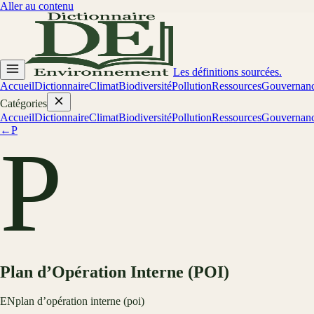
Aller au contenu
Les définitions sourcées.
Accueil
Dictionnaire
Climat
Biodiversité
Pollution
Ressources
Gouvernan
Catégories
Accueil
Dictionnaire
Climat
Biodiversité
Pollution
Ressources
Gouvernan
←
P
P
Plan d’Opération Interne (POI)
EN
plan d’opération interne (poi)