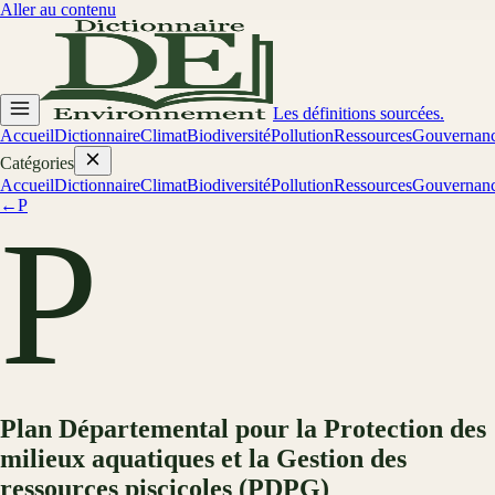
Aller au contenu
Les définitions sourcées.
Accueil
Dictionnaire
Climat
Biodiversité
Pollution
Ressources
Gouvernan
Catégories
Accueil
Dictionnaire
Climat
Biodiversité
Pollution
Ressources
Gouvernan
←
P
P
Plan Départemental pour la Protection des
milieux aquatiques et la Gestion des
ressources piscicoles (PDPG)