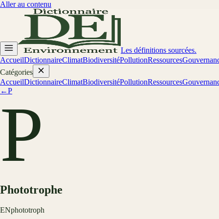
Aller au contenu
Les définitions sourcées.
Accueil
Dictionnaire
Climat
Biodiversité
Pollution
Ressources
Gouvernan
Catégories
Accueil
Dictionnaire
Climat
Biodiversité
Pollution
Ressources
Gouvernan
←
P
P
Phototrophe
EN
phototroph